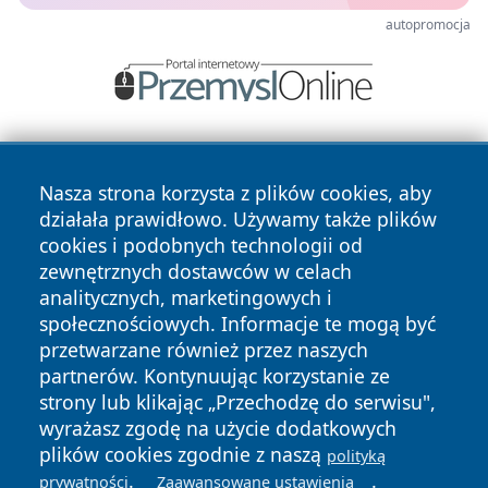
autopromocja
Nasza strona korzysta z plików cookies, aby
działała prawidłowo. Używamy także plików
cookies i podobnych technologii od
zewnętrznych dostawców w celach
Copyright © 2026 leszczynski24.pl Wszystkie prawa
analitycznych, marketingowych i
zastrzeżone.
społecznościowych. Informacje te mogą być
przetwarzane również przez naszych
partnerów. Kontynuując korzystanie ze
Polityka
Polityka
News
Autorzy
strony lub klikając „Przechodzę do serwisu",
Prywatności
Cookies
wyrażasz zgodę na użycie dodatkowych
plików cookies zgodnie z naszą
polityką
.
.
prywatności
Zaawansowane ustawienia