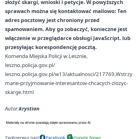
złożyć skargi, wnioski i petycje. W powyższych
sprawach można się kontaktować mailowo: Ten
adres pocztowy jest chroniony przed
spamowaniem. Aby go zobaczyć, konieczne jest
włączenie w przeglądarce obsługi JavaScript. lub
przesyłając korespondencję pocztą.
Komenda Miejska Policji w Lesznie,
leszno.policja.gov.pl/
leszno.policja.gov.pl/w13/aktualnosci/217769,Wstrzy
mane-przyjmowanie-interesantow-chcacych-zlozyc-
skarge.html
Autor:
krystian
Zaobserwuj nas!
Facebook
Google News