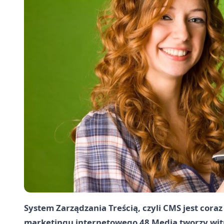
System Zarządzania Treścią, czyli CMS jest cora
marketingu internetowego
48 Media tworzy wi