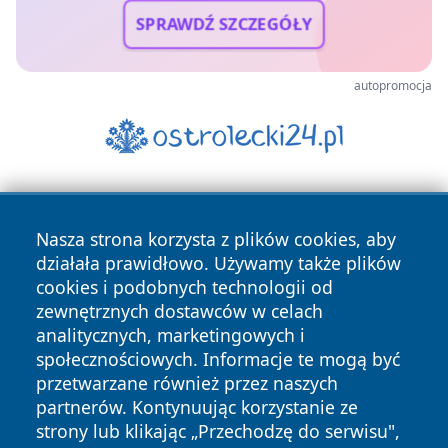
SPRAWDŹ SZCZEGÓŁY
autopromocja
Nasza strona korzysta z plików cookies, aby
działała prawidłowo. Używamy także plików
cookies i podobnych technologii od
zewnętrznych dostawców w celach
Copyright © 2026 leszczynski24.pl Wszystkie prawa
analitycznych, marketingowych i
zastrzeżone.
społecznościowych. Informacje te mogą być
przetwarzane również przez naszych
partnerów. Kontynuując korzystanie ze
Polityka
Polityka
News
Autorzy
strony lub klikając „Przechodzę do serwisu",
Prywatności
Cookies