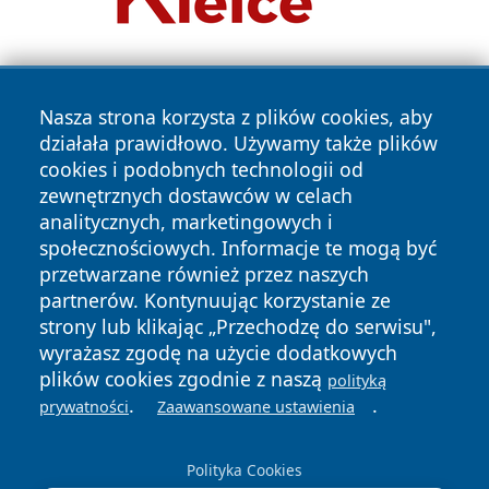
Nasza strona korzysta z plików cookies, aby
działała prawidłowo. Używamy także plików
cookies i podobnych technologii od
zewnętrznych dostawców w celach
Copyright © 2026 leszczynski24.pl Wszystkie prawa
analitycznych, marketingowych i
zastrzeżone.
społecznościowych. Informacje te mogą być
przetwarzane również przez naszych
partnerów. Kontynuując korzystanie ze
Polityka
Polityka
News
Autorzy
strony lub klikając „Przechodzę do serwisu",
Prywatności
Cookies
wyrażasz zgodę na użycie dodatkowych
plików cookies zgodnie z naszą
polityką
.
.
prywatności
Zaawansowane ustawienia
Polityka Cookies