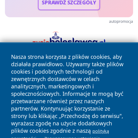
SPRAWDŹ SZCZEGÓŁY
autopromocja
Nasza strona korzysta z plików cookies, aby
działała prawidłowo. Używamy także plików
cookies i podobnych technologii od
zewnętrznych dostawców w celach
analitycznych, marketingowych i
społecznościowych. Informacje te mogą być
Copyright © 2026 leszczynski24.pl Wszystkie prawa
przetwarzane również przez naszych
zastrzeżone.
partnerów. Kontynuując korzystanie ze
strony lub klikając „Przechodzę do serwisu",
wyrażasz zgodę na użycie dodatkowych
Polityka
Polityka
News
Autorzy
plików cookies zgodnie z naszą
polityką
Prywatności
Cookies