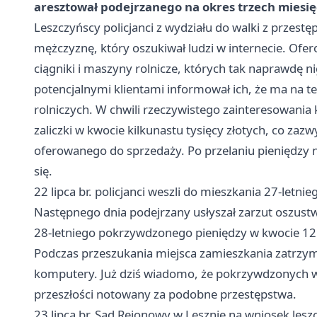
aresztował podejrzanego na okres trzech miesię
Leszczyńscy policjanci z wydziału do walki z przestę
mężczyznę, który oszukiwał ludzi w internecie. Ofe
ciągniki i maszyny rolnicze, których tak naprawdę 
potencjalnymi klientami informował ich, że ma na t
rolniczych. W chwili rzeczywistego zainteresowani
zaliczki w kwocie kilkunastu tysięcy złotych, co za
oferowanego do sprzedaży. Po przelaniu pieniędzy 
się.
22 lipca br. policjanci weszli do mieszkania 27-letn
Następnego dnia podejrzany usłyszał zarzut oszustw
28-letniego pokrzywdzonego pieniędzy w kwocie 12 t
Podczas przeszukania miejsca zamieszkania zatrzyman
komputery. Już dziś wiadomo, że pokrzywdzonych w 
przeszłości notowany za podobne przestępstwa.
23 lipca br. Sąd Rejonowy w Lesznie na wniosek les