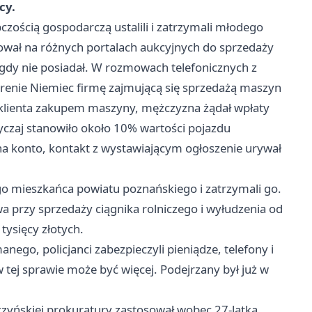
cy.
pczością gospodarczą ustalili i zatrzymali młodego
rował na różnych portalach aukcyjnych do sprzedaży
nigdy nie posiadał. W rozmowach telefonicznych z
erenie Niemiec firmę zajmującą się sprzedażą maszyn
a klienta zakupem maszyny, mężczyzna żądał wpłaty
zwyczaj stanowiło około 10% wartości pojazdu
na konto, kontakt z wystawiającym ogłoszenie urywał
iego mieszkańca powiatu poznańskiego i zatrzymali go.
a przy sprzedaży ciągnika rolniczego i wyłudzenia od
ysięcy złotych.
ego, policjanci zabezpieczyli pieniądze, telefony i
tej sprawie może być więcej. Podejrzany był już w
zczyńskiej prokuratury zastosował wobec 27-latka