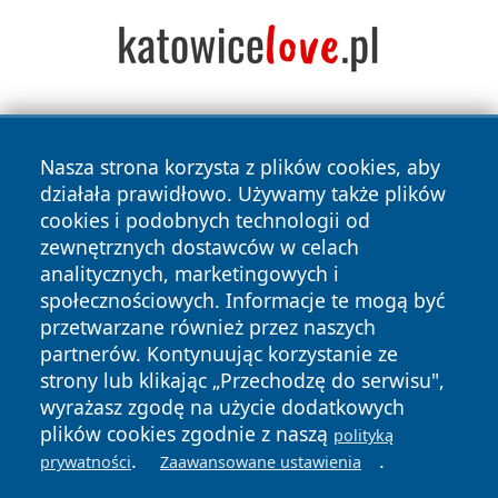
Nasza strona korzysta z plików cookies, aby
działała prawidłowo. Używamy także plików
cookies i podobnych technologii od
zewnętrznych dostawców w celach
Copyright © 2026 leszczynski24.pl Wszystkie prawa
analitycznych, marketingowych i
zastrzeżone.
społecznościowych. Informacje te mogą być
przetwarzane również przez naszych
partnerów. Kontynuując korzystanie ze
Polityka
Polityka
News
Autorzy
strony lub klikając „Przechodzę do serwisu",
Prywatności
Cookies
wyrażasz zgodę na użycie dodatkowych
plików cookies zgodnie z naszą
polityką
.
.
prywatności
Zaawansowane ustawienia