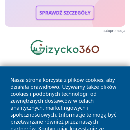
SPRAWDŹ SZCZEGÓŁY
autopromocja
Nasza strona korzysta z plików cookies, aby
działała prawidłowo. Używamy także plików
cookies i podobnych technologii od
zewnętrznych dostawców w celach
Copyright © 2026 leszczynski24.pl Wszystkie prawa
analitycznych, marketingowych i
zastrzeżone.
społecznościowych. Informacje te mogą być
przetwarzane również przez naszych
partnerów. Kontynuując korzystanie ze
Polityka
Polityka