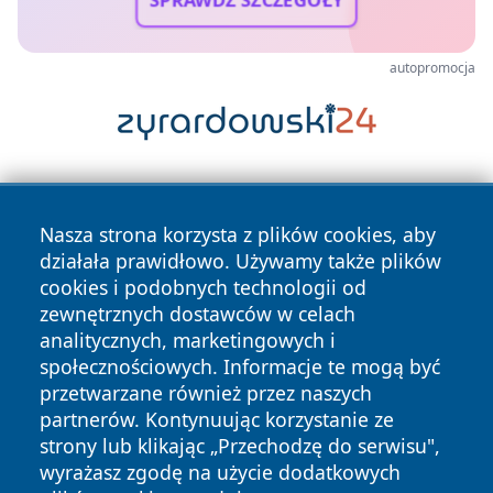
SPRAWDŹ SZCZEGÓŁY
autopromocja
Nasza strona korzysta z plików cookies, aby
działała prawidłowo. Używamy także plików
cookies i podobnych technologii od
zewnętrznych dostawców w celach
Copyright © 2026 leszczynski24.pl Wszystkie prawa
analitycznych, marketingowych i
zastrzeżone.
społecznościowych. Informacje te mogą być
przetwarzane również przez naszych
partnerów. Kontynuując korzystanie ze
Polityka
Polityka
News
Autorzy
strony lub klikając „Przechodzę do serwisu",
Prywatności
Cookies
wyrażasz zgodę na użycie dodatkowych