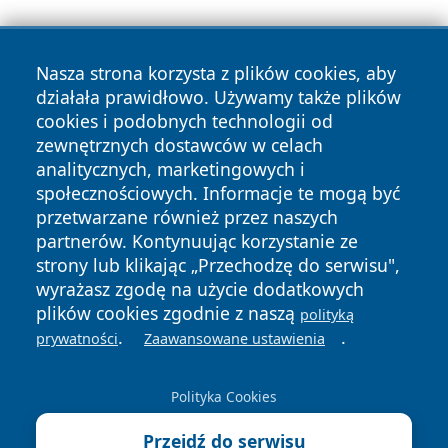
Nasza strona korzysta z plików cookies, aby
działała prawidłowo. Używamy także plików
cookies i podobnych technologii od
zewnętrznych dostawców w celach
Copyright © 2026 leszczynski24.pl Wszystkie prawa
analitycznych, marketingowych i
zastrzeżone.
społecznościowych. Informacje te mogą być
przetwarzane również przez naszych
partnerów. Kontynuując korzystanie ze
Polityka
Polityka
News
Autorzy
strony lub klikając „Przechodzę do serwisu",
Prywatności
Cookies
wyrażasz zgodę na użycie dodatkowych
plików cookies zgodnie z naszą
polityką
.
.
prywatności
Zaawansowane ustawienia
Polityka Cookies
Przejdź do serwisu