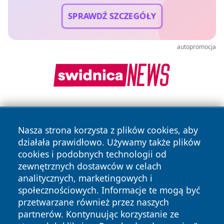
SPRAWDŹ SZCZEGÓŁY
autopromocja
Nasza strona korzysta z plików cookies, aby
działała prawidłowo. Używamy także plików
cookies i podobnych technologii od
zewnętrznych dostawców w celach
Copyright © 2026 leszczynski24.pl Wszystkie prawa
analitycznych, marketingowych i
zastrzeżone.
społecznościowych. Informacje te mogą być
przetwarzane również przez naszych
partnerów. Kontynuując korzystanie ze
Polityka
Polityka
News
Autorzy