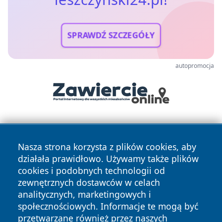
SPRAWDŹ SZCZEGÓŁY
autopromocja
Nasza strona korzysta z plików cookies, aby
działała prawidłowo. Używamy także plików
cookies i podobnych technologii od
zewnętrznych dostawców w celach
Copyright © 2026 leszczynski24.pl Wszystkie prawa
analitycznych, marketingowych i
zastrzeżone.
społecznościowych. Informacje te mogą być
przetwarzane również przez naszych