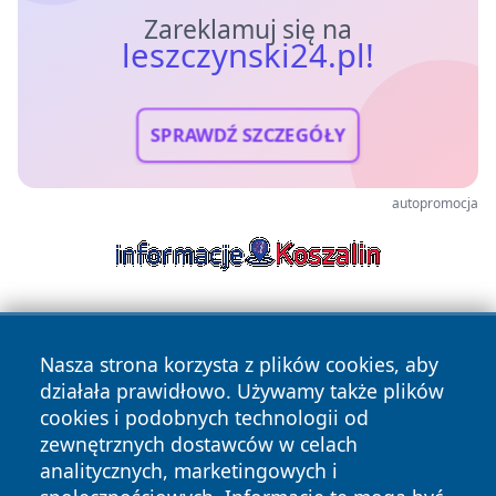
Zareklamuj się na
leszczynski24.pl!
SPRAWDŹ SZCZEGÓŁY
autopromocja
Nasza strona korzysta z plików cookies, aby
działała prawidłowo. Używamy także plików
cookies i podobnych technologii od
zewnętrznych dostawców w celach
Copyright © 2026 leszczynski24.pl Wszystkie prawa
analitycznych, marketingowych i
zastrzeżone.