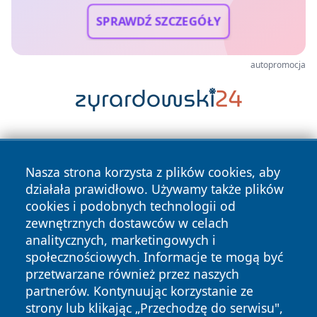
SPRAWDŹ SZCZEGÓŁY
autopromocja
Nasza strona korzysta z plików cookies, aby
działała prawidłowo. Używamy także plików
cookies i podobnych technologii od
zewnętrznych dostawców w celach
Copyright © 2026 leszczynski24.pl Wszystkie prawa
analitycznych, marketingowych i
zastrzeżone.
społecznościowych. Informacje te mogą być
przetwarzane również przez naszych
partnerów. Kontynuując korzystanie ze
Polityka
Polityka
News
Autorzy
strony lub klikając „Przechodzę do serwisu",
Prywatności
Cookies