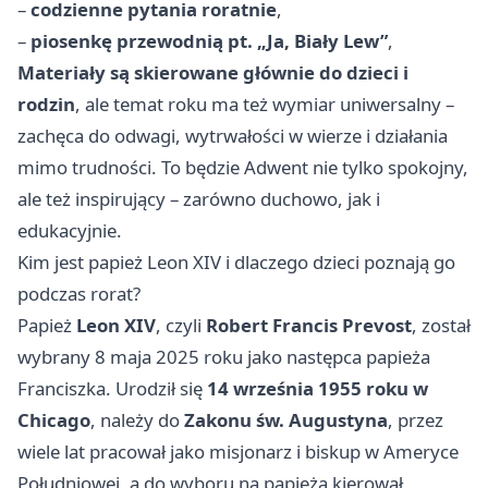
–
codzienne pytania roratnie
,
–
piosenkę przewodnią pt. „Ja, Biały Lew”
,
Materiały są skierowane głównie do dzieci i
rodzin
, ale temat roku ma też wymiar uniwersalny –
zachęca do odwagi, wytrwałości w wierze i działania
mimo trudności. To będzie Adwent nie tylko spokojny,
ale też inspirujący – zarówno duchowo, jak i
edukacyjnie.
Kim jest papież Leon XIV i dlaczego dzieci poznają go
podczas rorat?
Papież
Leon XIV
, czyli
Robert Francis Prevost
, został
wybrany 8 maja 2025 roku jako następca papieża
Franciszka. Urodził się
14 września 1955 roku w
Chicago
, należy do
Zakonu św. Augustyna
, przez
wiele lat pracował jako misjonarz i biskup w Ameryce
Południowej, a do wyboru na papieża kierował