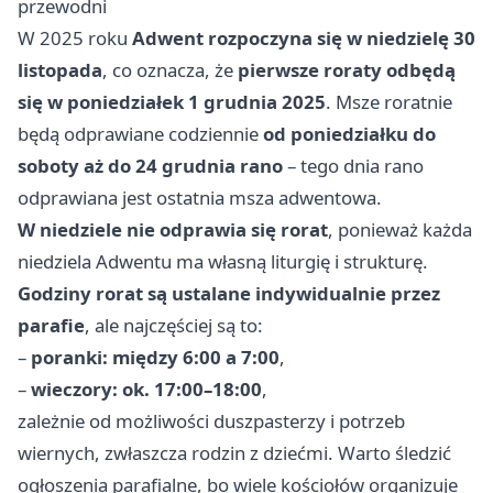
przewodni
W 2025 roku
Adwent rozpoczyna się w niedzielę 30
listopada
, co oznacza, że
pierwsze roraty odbędą
się w poniedziałek 1 grudnia 2025
. Msze roratnie
będą odprawiane codziennie
od poniedziałku do
soboty aż do 24 grudnia rano
– tego dnia rano
odprawiana jest ostatnia msza adwentowa.
W niedziele nie odprawia się rorat
, ponieważ każda
niedziela Adwentu ma własną liturgię i strukturę.
Godziny rorat są ustalane indywidualnie przez
parafie
, ale najczęściej są to:
–
poranki: między 6:00 a 7:00
,
–
wieczory: ok. 17:00–18:00
,
zależnie od możliwości duszpasterzy i potrzeb
wiernych, zwłaszcza rodzin z dziećmi. Warto śledzić
ogłoszenia parafialne, bo wiele kościołów organizuje