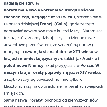
nadal ją pielęgnuje?
Roraty mają swoje korzenie w liturgii Kościoła
zachodniego, sięgające aż VII wieku
, szczególnie w
rejonach dzisiejszej
Francji (Galia)
, gdzie zaczęto
odprawiać adwentowe msze ku czci Maryi. Natomiast
forma, którą znamy dzisiaj – czyli codzienne msze
adwentowe przed świtem, ze szczególną oprawą
maryjną –
rozwinęła się na dobre w XIII wieku w
krajach niemieckojęzycznych
, takich jak
Austria
i
południowe Niemcy
, skąd przyjęła się w
Polsce
.
W
naszym kraju roraty pojawiły się już w XIV wieku
,
a szybko stały się powszechne – nie tylko w
klasztorach czy na dworach, ale i w parafiach wiejskich
i miejskich.
Sama nazwa „
roraty
” pochodzi od pierwszych słów
łacińskiej antyfony na wejście – „Rorate caeli