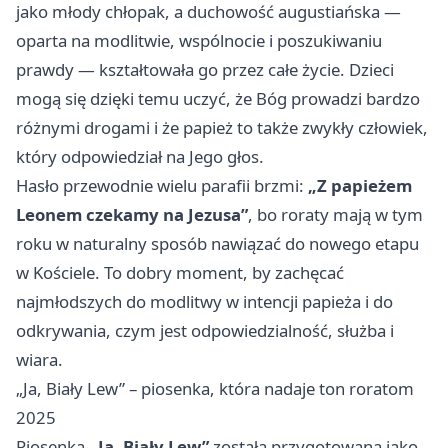
jako młody chłopak, a duchowość augustiańska —
oparta na modlitwie, wspólnocie i poszukiwaniu
prawdy — kształtowała go przez całe życie. Dzieci
mogą się dzięki temu uczyć, że Bóg prowadzi bardzo
różnymi drogami i że papież to także zwykły człowiek,
który odpowiedział na Jego głos.
Hasło przewodnie wielu parafii brzmi:
„Z papieżem
Leonem czekamy na Jezusa”
, bo roraty mają w tym
roku w naturalny sposób nawiązać do nowego etapu
w Kościele. To dobry moment, by zachęcać
najmłodszych do modlitwy w intencji papieża i do
odkrywania, czym jest odpowiedzialność, służba i
wiara.
„Ja, Biały Lew” – piosenka, która nadaje ton roratom
2025
Piosenka
„Ja, Biały Lew”
została przygotowana jako