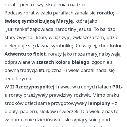
rorat – pełna ciszy, skupienia i nadziei.
Podczas rorat w wielu parafiach zapala się
roratkę
–
świecę symbolizującą Maryję
, która jako
„Jutrzenka” zapowiada narodziny Jezusa. To bardzo
stary zwyczaj, który wciąż żyje, zwłaszcza tam, gdzie
pielęgnuje się dawną symbolikę. Co więcej, choć
kolor
Adwentu to fiolet
, roraty jako msza maryjna bywają
odprawiane w
szatach koloru białego
, zgodnie z
dawną tradycją liturgiczną – i wiele parafii nadal się
tego trzyma.
W
II Rzeczypospolitej
i nawet w trudnych latach
PRL-
u
roraty przeżywały prawdziwy rozkwit. Mimo braku
środków dzieci same przygotowywały
lampiony
– z
bibuły, papieru, słoików i świeczek. Dla wielu z nas to
wspomnienie dzieciństwa – skrzypiący śnieg pod