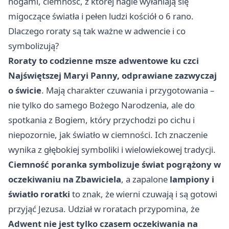
nogami, ciemność, z której nagle wyłaniają się
migoczące światła i pełen ludzi kościół o 6 rano.
Dlaczego roraty są tak ważne w adwencie i co
symbolizują?
Roraty to codzienne msze adwentowe ku czci
Najświętszej Maryi Panny, odprawiane zazwyczaj
o świcie
. Mają charakter czuwania i przygotowania –
nie tylko do samego Bożego Narodzenia, ale do
spotkania z Bogiem, który przychodzi po cichu i
niepozornie, jak światło w ciemności. Ich znaczenie
wynika z głębokiej symboliki i wielowiekowej tradycji.
Ciemność poranka symbolizuje świat pogrążony w
oczekiwaniu na Zbawiciela
, a zapalone
lampiony i
światło roratki
to znak, że wierni czuwają i są gotowi
przyjąć Jezusa. Udział w roratach przypomina, że
Adwent nie jest tylko czasem oczekiwania na