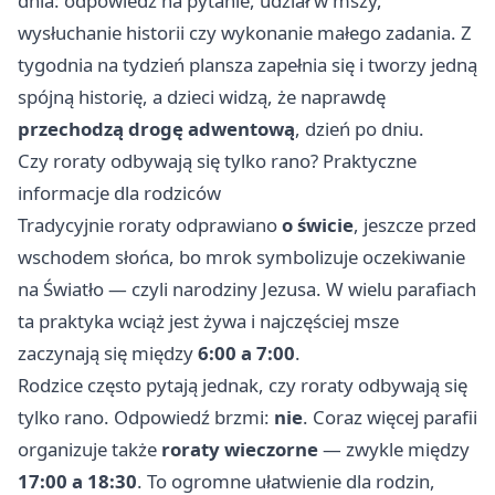
dnia: odpowiedź na pytanie, udział w mszy,
wysłuchanie historii czy wykonanie małego zadania. Z
tygodnia na tydzień plansza zapełnia się i tworzy jedną
spójną historię, a dzieci widzą, że naprawdę
przechodzą drogę adwentową
, dzień po dniu.
Czy roraty odbywają się tylko rano? Praktyczne
informacje dla rodziców
Tradycyjnie roraty odprawiano
o świcie
, jeszcze przed
wschodem słońca, bo mrok symbolizuje oczekiwanie
na Światło — czyli narodziny Jezusa. W wielu parafiach
ta praktyka wciąż jest żywa i najczęściej msze
zaczynają się między
6:00 a 7:00
.
Rodzice często pytają jednak, czy roraty odbywają się
tylko rano. Odpowiedź brzmi:
nie
. Coraz więcej parafii
organizuje także
roraty wieczorne
— zwykle między
17:00 a 18:30
. To ogromne ułatwienie dla rodzin,