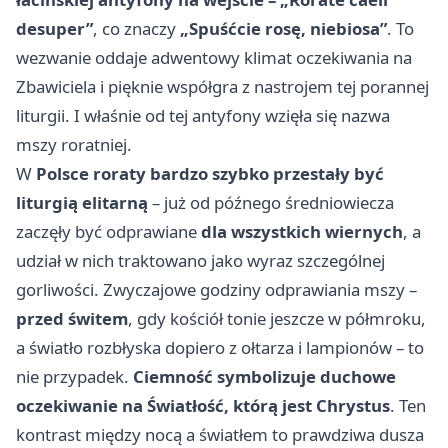
desuper”
, co znaczy
„Spuśćcie rosę, niebiosa”
. To
wezwanie oddaje adwentowy klimat oczekiwania na
Zbawiciela i pięknie współgra z nastrojem tej porannej
liturgii. I właśnie od tej antyfony wzięła się nazwa
mszy roratniej.
W
Polsce roraty bardzo szybko przestały być
liturgią elitarną
– już od późnego średniowiecza
zaczęły być odprawiane
dla wszystkich wiernych
, a
udział w nich traktowano jako wyraz szczególnej
gorliwości. Zwyczajowe godziny odprawiania mszy –
przed świtem
, gdy kościół tonie jeszcze w półmroku,
a światło rozbłyska dopiero z ołtarza i lampionów – to
nie przypadek.
Ciemność symbolizuje duchowe
oczekiwanie na Światłość, którą jest Chrystus
. Ten
kontrast między nocą a światłem to prawdziwa dusza