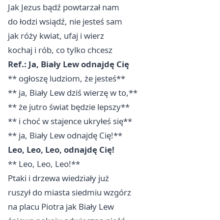
Jak Jezus bądź powtarzał nam
do łodzi wsiądź, nie jesteś sam
jak róży kwiat, ufaj i wierz
kochaj i rób, co tylko chcesz
Ref.: Ja, Biały Lew odnajdę Cię
** ogłoszę ludziom, że jesteś**
** ja, Biały Lew dziś wierzę w to,**
** że jutro świat będzie lepszy**
** i choć w stajence ukryłeś się**
** ja, Biały Lew odnajdę Cię!**
Leo, Leo, Leo, odnajdę Cię!
** Leo, Leo, Leo!**
Ptaki i drzewa wiedziały już
ruszył do miasta siedmiu wzgórz
na placu Piotra jak Biały Lew