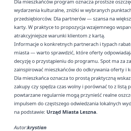
Dla mieszkańców program oznacza prostsze oszczęd
wydarzenia kulturalne, zniżki w wybranych punktac
przedsiębiorców. Dla partnerów — szansa na więks
karty. W praktyce to propozycja wzajemnego wsparc
atrakcyjniejsze warunki klientom z kartą.
Informacje o konkretnych partnerach i typach rabat
miasta — warto sprawdzić, które oferty odpowiada
decyzję o przystąpieniu do programu. Spot ma za zad
zainspirować mieszkańców do odkrywania oferty i kor
Dla mieszkańca oznacza to prostą praktyczną wskazów
zakupy czy spędza czas wolny i porównać to z listą
powtarzane regularnie mogą przynieść realne oszczę
impulsem do częstszego odwiedzania lokalnych wyda
na podstawie:
Urząd Miasta Leszna
.
Autor:
krystian