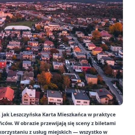
 jak
Leszczyńska Karta Mieszkańca
w praktyce
ów. W obrazie przewijają się sceny z biletami
korzystaniu z usług miejskich — wszystko w