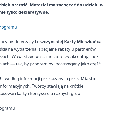
dsiębiorczość. Materiał ma zachęcać do udziału w
nie tylko deklaratywne.
a
 programu
mocyjny dotyczący
Leszczyńskiej Karty Mieszkańca
.
ścia na wydarzenia, specjalne rabaty u partnerów
kich. W warstwie wizualnej autorzy akcentują ludzi
ach — tak, by program był postrzegany jako część
5
- według informacji przekazanych przez
Miasto
informacyjnych. Twórcy stawiają na krótkie,
osowań karty i korzyści dla różnych grup
programu