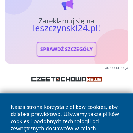
Zareklamuj się na
leszczynski24.pl!
SPRAWDŹ SZCZEGÓŁY
autopromocja
Nasza strona korzysta z plików cookies, aby
działała prawidłowo. Używamy także plików
cookies i podobnych technologii od
zewnętrznych dostawców w celach
Copyright © 2026 leszczynski24.pl Wszystkie prawa