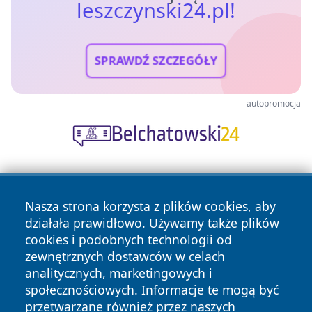
leszczynski24.pl!
SPRAWDŹ SZCZEGÓŁY
autopromocja
Nasza strona korzysta z plików cookies, aby
działała prawidłowo. Używamy także plików
cookies i podobnych technologii od
zewnętrznych dostawców w celach
Copyright © 2026 leszczynski24.pl Wszystkie prawa
analitycznych, marketingowych i
zastrzeżone.
społecznościowych. Informacje te mogą być
przetwarzane również przez naszych