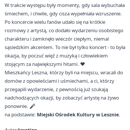
W trakcie występu były momenty, gdy sala wybuchała
śmiechem, i chwile, gdy cisza wypełniała wzruszenie.
Po koncercie wielu fanów udało się na krótkie
rozmowy z artystą, co dodało wydarzeniu osobistego
charakteru i zamknęło wieczór ciepłym, niemal
sąsiedzkim akcentem. To nie był tylko koncert - to była
okazja, by poczuć więź z muzyką i człowiekiem
stojącym za największymi hitami. ❤️
Mieszkańcy Leszna, którzy byli na miejscu, wracali do
domów z opowieściami i uśmiechami, a ci, którzy
przegapili wydarzenie, z pewnością już szukają
nadchodzących okazji, by zobaczyć artystę na żywo
ponownie. 🎤
na podstawie:
Miejski Ośrodek Kultury w Lesznie
.
Autor:
krystian