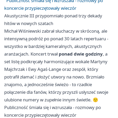
Publiczność śmiała się i wzruszała - rozmowy po
koncercie przypieczętowały wieczór
Akustycznie III przypomniało ponad trzy dekady
hitów w nowych szatach
Michał Wiśniewski zabrał słuchaczy w skróconą, ale
intensywną podróż po ponad 30 latach repertuaru -
wszystko w bardziej kameralnych, akustycznych
aranżacjach. Koncert trwał
ponad dwie godziny
, a
set listę podkręcały harmonizujące wokale Martyny
Majchrzak i Ewy Agaś-Lange oraz zespół, który
potrafił złamać i złożyć utwory na nowo. Brzmiało
znajomo, a jednocześnie świeżo - to rzadkie
połączenie dla fanów, którzy przyszli usłyszeć swoje
ulubione numery w zupełnie innym świetle. 🙂
Publiczność śmiała się i wzruszała - rozmowy po
koncercie przypieczętowały wieczór