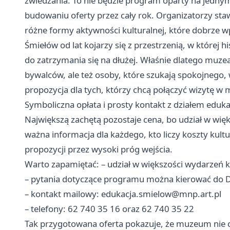
zwiedzania. To nie będzie program oparty na jedn
budowaniu oferty przez cały rok. Organizatorzy staw
różne formy aktywności kulturalnej, które dobrze wp
Śmiełów od lat kojarzy się z przestrzenią, w której hi
do zatrzymania się na dłużej. Właśnie dlatego muze
bywalców, ale też osoby, które szukają spokojnego,
propozycja dla tych, którzy chcą połączyć wizytę 
Symboliczna opłata i prosty kontakt z działem eduka
Największą zachętą pozostaje cena, bo udział w wię
ważna informacja dla każdego, kto liczy koszty kult
propozycji przez wysoki próg wejścia.
Warto zapamiętać: – udział w większości wydarzeń ko
– pytania dotyczące programu można kierować do Dz
– kontakt mailowy:
edukacja.smielow@mnp.art.pl
– telefony: 62 740 35 16 oraz 62 740 35 22
Tak przygotowana oferta pokazuje, że muzeum nie c