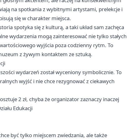
ym głośnym akcentem, ale raczej na konsekwentnym
iają na spotkania z wybitnymi artystami, prelekcje i
isują się w charakter miejsca.
storia spotyka się z kulturą, a taki układ sam zachęca
alne wydarzenia mogą zainteresować nie tylko stałych
 wartościowego wyjścia poza codzienny rytm. To
w muzeum z żywym kontaktem ze sztuką.
cji
kszości wydarzeń został wyceniony symbolicznie. To
uralnych wyjść i nie chce rezygnować z ciekawych
sztuje 2 zł, chyba że organizator zaznaczy inaczej
iału Edukacji
hce być tylko miejscem zwiedzania, ale także