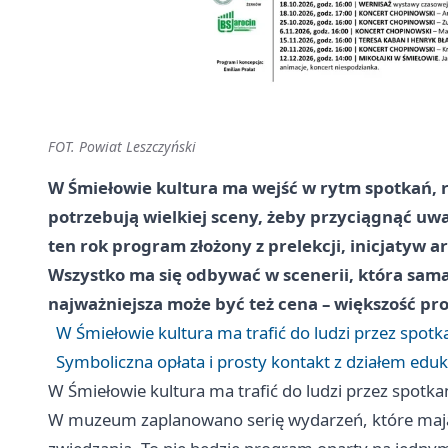
FOT. Powiat Leszczyński
W Śmiełowie kultura ma wejść w rytm spotkań, 
potrzebują wielkiej sceny, żeby przyciągnąć 
ten rok program złożony z prelekcji, inicjatyw 
Wszystko ma się odbywać w scenerii, która sama
najważniejsza może być też cena – większość prop
W Śmiełowie kultura ma trafić do ludzi przez spotka
Symboliczna opłata i prosty kontakt z działem eduk
W Śmiełowie kultura ma trafić do ludzi przez spotkan
W muzeum zaplanowano serię wydarzeń, które mają