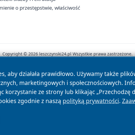
mienie o przestępstwie, właściwość
Copyright © 2026 leszczynski24.pl Wszystkie prawa zastrzeżone.
es, aby działała prawidłowo. Używamy także plik
News
Autorzy
Polityka Prywatności
Polityka Cookie
cznych, marketingowych i społecznościowych. Inf
 korzystanie ze strony lub klikając „Przechodzę 
ookies zgodnie z naszą
polityką prywatności
.
Zaaw