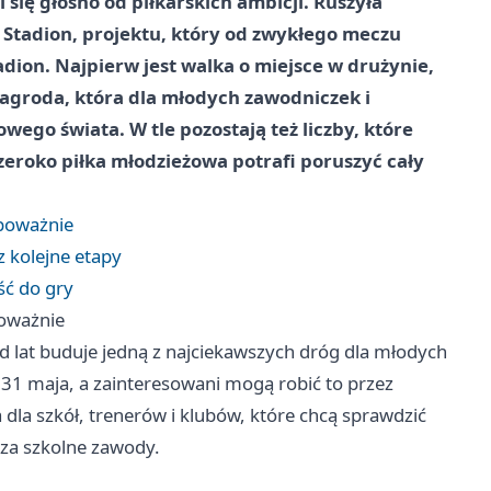
się głośno od piłkarskich ambicji. Ruszyła
na Stadion, projektu, który od zwykłego meczu
adion. Najpierw jest walka o miejsce w drużynie,
nagroda, która dla młodych zawodniczek i
ego świata. W tle pozostają też liczby, które
szeroko piłka młodzieżowa potrafi poruszyć cały
 poważnie
 kolejne etapy
ść do gry
poważnie
od lat buduje jedną z najciekawszych dróg dla młodych
 31 maja, a zainteresowani mogą robić to przez
 dla szkół, trenerów i klubów, które chcą sprawdzić
oza szkolne zawody.