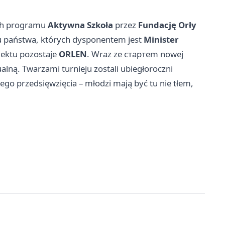
ach programu
Aktywna Szkoła
przez
Fundację Orły
u państwa, których dysponentem jest
Minister
jektu pozostaje
ORLEN
. Wraz ze стартem nowej
alną. Twarzami turnieju zostali ubiegłoroczni
łego przedsięwzięcia – młodzi mają być tu nie tłem,