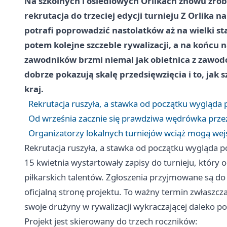
Na szkolnych i osiedlowych Orlikach znowu zrobi 
rekrutacja do trzeciej edycji turnieju Z Orlika 
potrafi poprowadzić nastolatków aż na wielki st
potem kolejne szczeble rywalizacji, a na końcu 
zawodników brzmi niemal jak obietnica z zawodow
dobrze pokazują skalę przedsięwzięcia i to, jak 
kraj.
Rekrutacja ruszyła, a stawka od początku wygląda
Od września zacznie się prawdziwa wędrówka przez
Organizatorzy lokalnych turniejów wciąż mogą wej
Rekrutacja ruszyła, a stawka od początku wygląda 
15 kwietnia wystartowały zapisy do turnieju, który 
piłkarskich talentów. Zgłoszenia przyjmowane są do
oficjalną stronę projektu. To ważny termin zwłaszcza
swoje drużyny w rywalizacji wykraczającej daleko p
Projekt jest skierowany do trzech roczników: