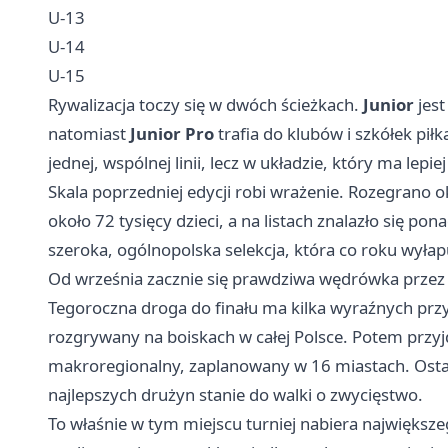
U-13
U-14
U-15
Rywalizacja toczy się w dwóch ścieżkach.
Junior
jest
natomiast
Junior Pro
trafia do klubów i szkółek piłka
jednej, wspólnej linii, lecz w układzie, który ma lep
Skala poprzedniej edycji robi wrażenie. Rozegrano ok
około 72 tysięcy dzieci, a na listach znalazło się pona
szeroka, ogólnopolska selekcja, która co roku wyła
Od września zacznie się prawdziwa wędrówka przez 
Tegoroczna droga do finału ma kilka wyraźnych przy
rozgrywany na boiskach w całej Polsce. Potem przyjd
makroregionalny, zaplanowany w 16 miastach. Ostatn
najlepszych drużyn stanie do walki o zwycięstwo.
To właśnie w tym miejscu turniej nabiera największeg