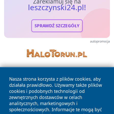
Zareklamuj się na
leszczynski24.pl!
SPRAWDŹ SZCZEGÓŁY
autopromocja
Nasza strona korzysta z plików cookies, aby
działała prawidłowo. Używamy także plików
cookies i podobnych technologii od
zewnętrznych dostawców w celach
Copyright © 2026 leszczynski24.pl Wszystkie prawa
analitycznych, marketingowych i
zastrzeżone.
społecznościowych. Informacje te mogą być