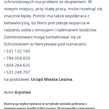
schroniskowych ma problem ze skupieniem. W
nowym miejscu, przy stałej pracy, może rozwinąć się
znacznie lepiej. Pomóc ma także współpraca z
behawiorystą, bo Nero potrzebuje wsparcia w
radzeniu sobie z emocjami i nadmiarem bodźców.
Zainteresowani mogą kontaktować się ze
Schroniskiem w Henrykowie pod numerami:
• 531 132 160
• 784 058 659
• 604 264 625
• 531 249 797
na podstawie:
Urząd Miasta Leszna
.
Autor:
krystian
Ilustracja wykorzystana w artykule została pobrana z
zewnętrznego źródła (UM Leszno). W przypadku zastrzeżeń