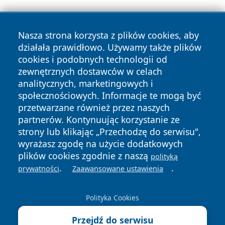
Nasza strona korzysta z plików cookies, aby
działała prawidłowo. Używamy także plików
cookies i podobnych technologii od
zewnętrznych dostawców w celach
Copyright © 2026 leszczynski24.pl Wszystkie prawa
analitycznych, marketingowych i
zastrzeżone.
społecznościowych. Informacje te mogą być
przetwarzane również przez naszych
partnerów. Kontynuując korzystanie ze
Polityka
Polityka
News
Autorzy
strony lub klikając „Przechodzę do serwisu",
Prywatności
Cookies
wyrażasz zgodę na użycie dodatkowych
plików cookies zgodnie z naszą
polityką
.
.
prywatności
Zaawansowane ustawienia
Polityka Cookies
Przejdź do serwisu