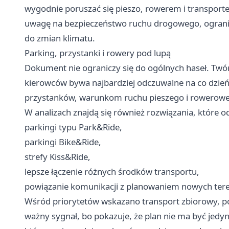
wygodnie poruszać się pieszo, rowerem i transport
uwagę na bezpieczeństwo ruchu drogowego, ogranic
do zmian klimatu.
Parking, przystanki i rowery pod lupą
Dokument nie ograniczy się do ogólnych haseł. Twór
kierowców bywa najbardziej odczuwalne na co dzień
przystanków, warunkom ruchu pieszego i rowerowe
W analizach znajdą się również rozwiązania, które od
parkingi typu Park&Ride,
parkingi Bike&Ride,
strefy Kiss&Ride,
lepsze łączenie różnych środków transportu,
powiązanie komunikacji z planowaniem nowych ter
Wśród priorytetów wskazano transport zbiorowy, po
ważny sygnał, bo pokazuje, że plan nie ma być jed