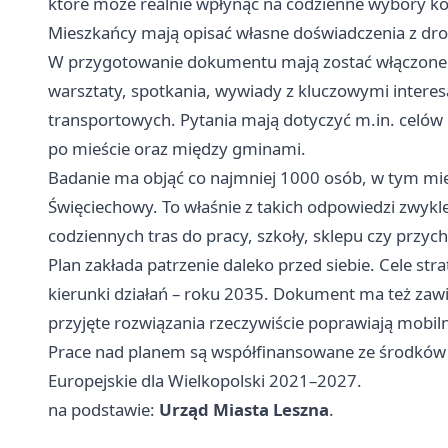
które może realnie wpłynąć na codzienne wybory k
Mieszkańcy mają opisać własne doświadczenia z dro
W przygotowanie dokumentu mają zostać włączone b
warsztaty, spotkania, wywiady z kluczowymi intere
transportowych. Pytania mają dotyczyć m.in. celów
po mieście oraz między gminami.
Badanie ma objąć co najmniej 1000 osób, w tym mie
Święciechowy. To właśnie z takich odpowiedzi zwykle w
codziennych tras do pracy, szkoły, sklepu czy przyc
Plan zakłada patrzenie daleko przed siebie. Cele st
kierunki działań – roku 2035. Dokument ma też zaw
przyjęte rozwiązania rzeczywiście poprawiają mobil
Prace nad planem są współfinansowane ze środków
Europejskie dla Wielkopolski 2021–2027.
na podstawie:
Urząd Miasta Leszna
.