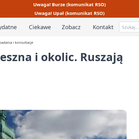
Uwaga! Burze (komunikat RSO)
Uwaga! Upał (komunikat RSO)
ydatne
Ciekawe
Zobacz
Kontakt
badania i konsultacje
szna i okolic. Ruszają