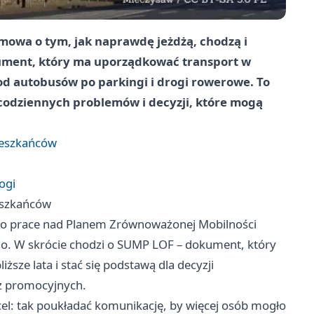
zmowa o tym, jak naprawdę jeżdżą, chodzą i
okument, który ma uporządkować transport w
d autobusów po parkingi i drogi rowerowe. To
 codziennych problemów i decyzji, które mogą
ieszkańców
ogi
eszkańców
ło prace nad Planem Zrównoważonej Mobilności
go. W skrócie chodzi o SUMP LOF – dokument, który
sze lata i stać się podstawą dla decyzji
az promocyjnych.
 cel: tak poukładać komunikację, by więcej osób mogło