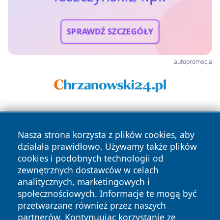
SPRAWDŹ SZCZEGÓŁY
autopromocja
Nasza strona korzysta z plików cookies, aby
działała prawidłowo. Używamy także plików
cookies i podobnych technologii od
zewnętrznych dostawców w celach
Copyright © 2026 leszczynski24.pl Wszystkie prawa
analitycznych, marketingowych i
zastrzeżone.
społecznościowych. Informacje te mogą być
przetwarzane również przez naszych
partnerów. Kontynuując korzystanie ze
Polityka
Polityka