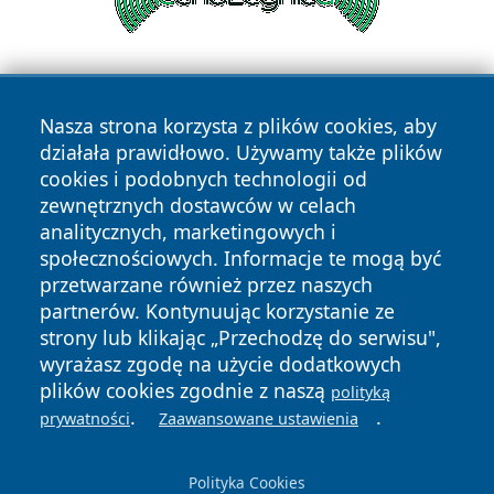
Nasza strona korzysta z plików cookies, aby
działała prawidłowo. Używamy także plików
cookies i podobnych technologii od
zewnętrznych dostawców w celach
Copyright © 2026 leszczynski24.pl Wszystkie prawa
analitycznych, marketingowych i
zastrzeżone.
społecznościowych. Informacje te mogą być
przetwarzane również przez naszych
partnerów. Kontynuując korzystanie ze
Polityka
Polityka
News
Autorzy
strony lub klikając „Przechodzę do serwisu",
Prywatności
Cookies
wyrażasz zgodę na użycie dodatkowych
plików cookies zgodnie z naszą
polityką
.
.
prywatności
Zaawansowane ustawienia
Polityka Cookies