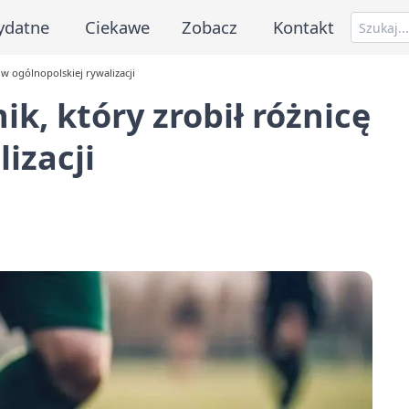
ydatne
Ciekawe
Zobacz
Kontakt
w ogólnopolskiej rywalizacji
k, który zrobił różnicę
izacji