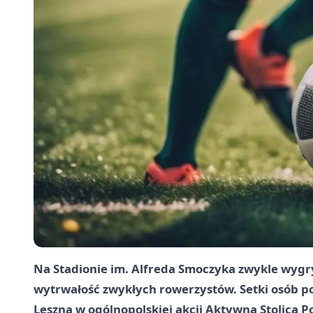
Na Stadionie im. Alfreda Smoczyka zwykle wygry
wytrwałość zwykłych rowerzystów. Setki osób poj
Leszna w ogólnopolskiej akcji Aktywna Stolica P