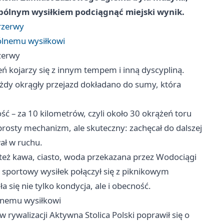
spólnym wysiłkiem podciągnąć miejski wynik.
rzerwy
ólnemu wysiłkowi
zerwy
eń kojarzy się z innym tempem i inną dyscypliną.
każdy okrągły przejazd dokładano do sumy, która
ć – za 10 kilometrów, czyli około 30 okrążeń toru
rosty mechanizm, ale skuteczny: zachęcał do dalszej
wał w ruchu.
 też kawa, ciasto, woda przekazana przez Wodociągi
e sportowy wysiłek połączył się z piknikowym
a się nie tylko kondycja, ale i obecność.
lnemu wysiłkowi
 rywalizacji Aktywna Stolica Polski poprawił się o