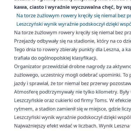
kawa, ciasto i wyraźnie wyczuwalna chęć, by w
Na torze żużlowym rowery kręciły się niemal bez p
Leszczyński wynik wyraźnie podskoczył dzięki wsp
Na torze żużlowym rowery kręciły się niemal bez pr
Przejazdy odbywały się na stadionie, który na co dzi
Tego dnia to rowery zbierały punkty dla Leszna, a 
trafiała do ogólnopolskiej klasyfikacji.
Organizator przewidział drobne nagrody za aktywnoś
żużlowego, uczestnicy mogli odebrać upominki. To p
jazdy i sprawiał, że tor niemal bez przerwy pozosta
Atmosferę podtrzymywały nie tylko kilometry. Były
Leszczyńskie oraz cukierki od firmy Toms. W efekci
rytmem, a stadion zamienił się w miejsce, gdzie liczył
Leszczyński wynik wyraźnie podskoczył dzięki wspó
Najważniejszy efekt widać w liczbach. Wynik Leszna w