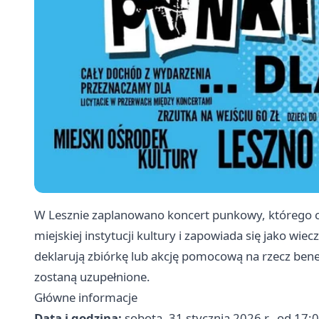
W Lesznie zaplanowano koncert punkowy, którego ce
miejskiej instytucji kultury i zapowiada się jako wi
deklarują zbiórkę lub akcję pomocową na rzecz ben
zostaną uzupełnione.
Główne informacje
Data i godzina:
sobota, 31 stycznia 2026 r., od 17: