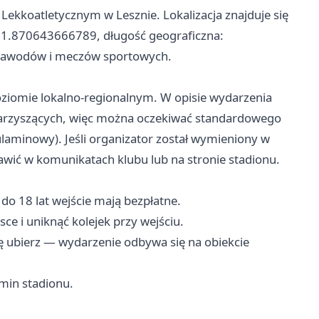
Lekkoatletycznym w Lesznie. Lokalizacja znajduje się
 51.870643666789, długość geograficzna:
 zawodów i meczów sportowych.
 poziomie lokalno‑regionalnym. W opisie wydarzenia
warzyszących, więc można oczekiwać standardowego
laminowy). Jeśli organizator został wymieniony w
awić w komunikatach klubu lub na stronie stadionu.
ż do 18 lat wejście mają bezpłatne.
ce i uniknąć kolejek przy wejściu.
 ubierz — wydarzenie odbywa się na obiekcie
min stadionu.