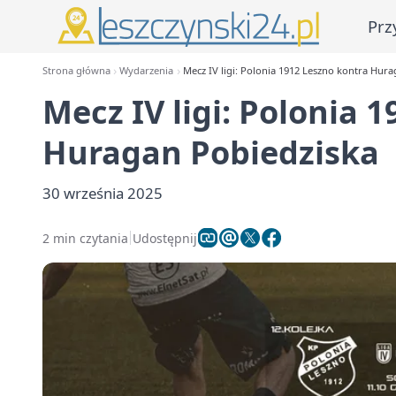
Prz
Strona główna
Wydarzenia
Mecz IV ligi: Polonia 1912 Leszno kontra Hur
Mecz IV ligi: Polonia 
Huragan Pobiedziska
30 września 2025
2 min czytania
Udostępnij