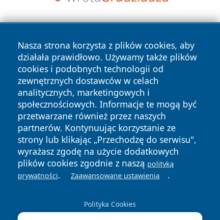
Nasza strona korzysta z plików cookies, aby
działała prawidłowo. Używamy także plików
cookies i podobnych technologii od
zewnętrznych dostawców w celach
Copyright © 2026 leszczynski24.pl Wszystkie prawa
analitycznych, marketingowych i
zastrzeżone.
społecznościowych. Informacje te mogą być
przetwarzane również przez naszych
partnerów. Kontynuując korzystanie ze
Polityka
Polityka
News
Autorzy
strony lub klikając „Przechodzę do serwisu",
Prywatności
Cookies
wyrażasz zgodę na użycie dodatkowych
plików cookies zgodnie z naszą
polityką
.
.
prywatności
Zaawansowane ustawienia
Polityka Cookies