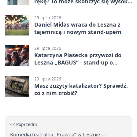
rękę? To może skończyć się wysoką
karą
29 lipca 2026
Daniel Midas wraca do Leszna z
tajemnicą i nowym stand-upem
29 lipca 2026
Katarzyna Piasecka przywozi do
Leszna „BAGUS” - stand-up o
zmianach
29 lipca 2026
Masz zużyty katalizator? Sprawdź,
co z nim zrobić?
<< Poprzedni
Komedia teatralna „Prawda” w Lesznie —