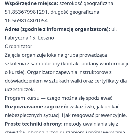
Współrzędne miejsca:
szerokość geograficzna
51.853679981291, długość geograficzna
16.569814801054
Adres (zgodnie z informacją organizatora):
ul.
Fabryczna 15, Leszno
Organizator
Zajęcia organizuje lokalna grupa prowadząca
szkolenia z samoobrony (kontakt podany w informacji
o kursie). Organizator zapewnia instruktorów z
doświadczeniem w sztukach walki oraz certyfikaty dla
uczestniczek.
Program kursu — czego można się spodziewać
Rozpoznawanie zagrożeń:
wskazówki, jak unikać
niebezpiecznych sytuacji i jak reagować prewencyjnie.
Proste techniki obrony:
metody uwalniania się z
chwytów, obrona przed duszeniem i próby wyrwania