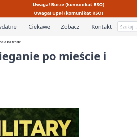
Uwaga! Burze (komunikat RSO)
Uwaga! Upał (komunikat RSO)
ydatne
Ciekawe
Zobacz
Kontakt
oria na trasie
ieganie po mieście i