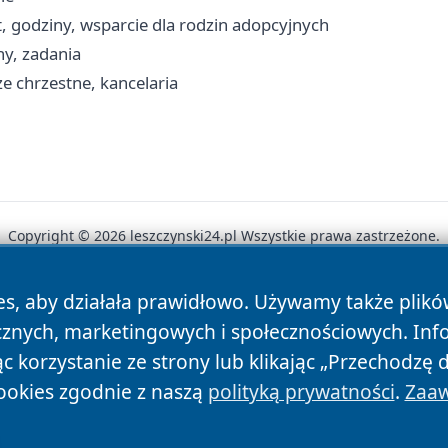
, godziny, wsparcie dla rodzin adopcyjnych
ny, zadania
e chrzestne, kancelaria
Copyright © 2026 leszczynski24.pl Wszystkie prawa zastrzeżone.
es, aby działała prawidłowo. Używamy także plik
News
Autorzy
Polityka Prywatności
Polityka Cookie
cznych, marketingowych i społecznościowych. Inf
 korzystanie ze strony lub klikając „Przechodzę 
ookies zgodnie z naszą
polityką prywatności
.
Zaaw