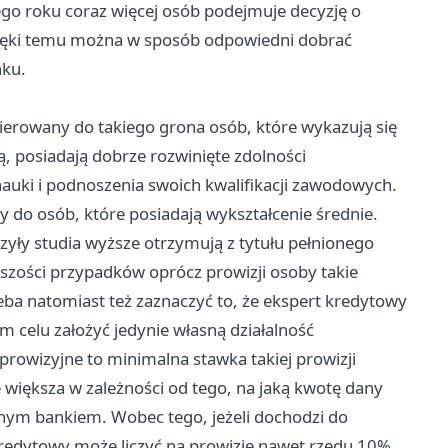
go roku coraz więcej osób podejmuje decyzję o
dzięki temu można w sposób odpowiedni dobrać
nku.
ierowany do takiego grona osób, które wykazują się
ą, posiadają dobrze rozwinięte zdolności
 nauki i podnoszenia swoich kwalifikacji zawodowych.
 do osób, które posiadają wykształcenie średnie.
zyły studia wyższe otrzymują z tytułu pełnionego
kszości przypadków oprócz prowizji osoby takie
ba natomiast też zaznaczyć to, że ekspert kredytowy
 celu założyć jedynie własną działalność
 prowizyjne to minimalna stawka takiej prowizji
e większa w zależności od tego, na jaką kwotę dany
nym bankiem. Wobec tego, jeżeli dochodzi do
redytowy może liczyć na prowizję nawet rzędu 10%