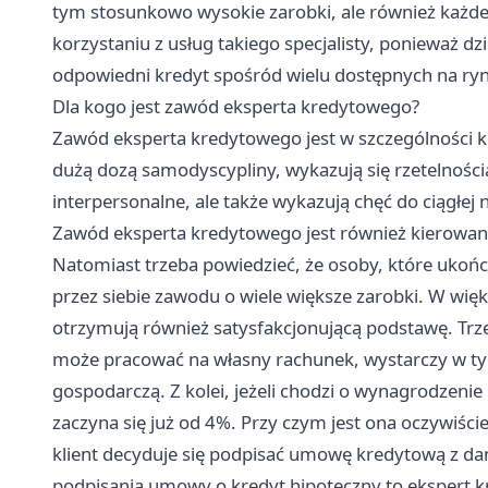
tym stosunkowo wysokie zarobki, ale również każde
korzystaniu z usług takiego specjalisty, ponieważ 
odpowiedni kredyt spośród wielu dostępnych na ry
Dla kogo jest zawód eksperta kredytowego?
Zawód eksperta kredytowego jest w szczególności k
dużą dozą samodyscypliny, wykazują się rzetelności
interpersonalne, ale także wykazują chęć do ciągłej
Zawód eksperta kredytowego jest również kierowany
Natomiast trzeba powiedzieć, że osoby, które ukońc
przez siebie zawodu o wiele większe zarobki. W wię
otrzymują również satysfakcjonującą podstawę. Trze
może pracować na własny rachunek, wystarczy w tym
gospodarczą. Z kolei, jeżeli chodzi o wynagrodzenie
zaczyna się już od 4%. Przy czym jest ona oczywiści
klient decyduje się podpisać umowę kredytową z da
podpisania umowy o kredyt hipoteczny to ekspert k