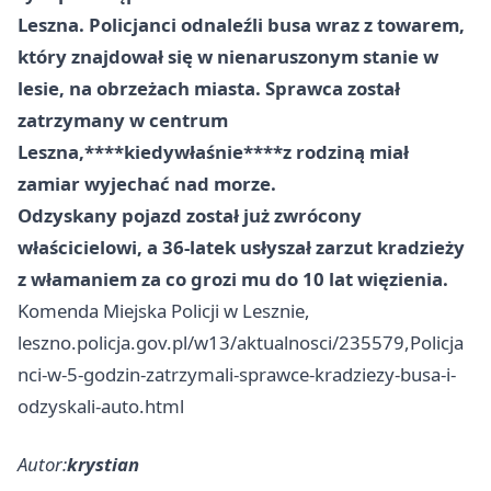
Leszna. Policjanci odnaleźli busa wraz z towarem,
który znajdował się w nienaruszonym stanie w
lesie, na obrzeżach miasta. Sprawca został
zatrzymany w centrum
Leszna,****kiedy
właśnie****z rodziną miał
zamiar wyjechać nad morze.
Odzyskany pojazd został już zwrócony
właścicielowi, a 3
6
-latek usłyszał zarzut kradzieży
z włamaniem za co grozi mu do 10 lat więzienia.
Komenda Miejska Policji w Lesznie,
leszno.policja.gov.pl/w13/aktualnosci/235579,Policja
nci-w-5-godzin-zatrzymali-sprawce-kradziezy-busa-i-
odzyskali-auto.html
Autor:
krystian