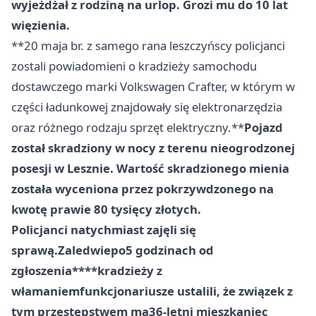
wyjeżdżał z rodziną na urlop. Grozi mu do 10 lat
więzienia.
**20 maja br. z samego rana leszczyńscy policjanci
zostali powiadomieni o kradzieży samochodu
dostawczego marki Volkswagen Crafter, w którym w
części ładunkowej znajdowały się elektronarzędzia
oraz różnego rodzaju sprzęt elektryczny.**
Pojazd
został skradziony w nocy z terenu nieogrodzonej
posesji w Lesznie. Wartość skradzionego mienia
została wyceniona przez pokrzywdzonego na
kwotę prawie 80 tysięcy złotych.
Policjanci natychmiast zajęli się
sprawą.
Z
aledwie
po
5 godzinach od
zgłoszenia****kradzieży z
włamaniem
funkcjonariusze ustalili, że związek z
tym przestępstwem ma
36
-letni mieszkaniec