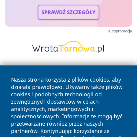
SPRAWDŹ SZCZEGÓŁY
autopromocja
Nasza strona korzysta z plików cookies, aby
działała prawidłowo. Używamy także plików
cookies i podobnych technologii od
zewnętrznych dostawców w celach
Copyright © 2026 leszczynski24.pl Wszystkie prawa
analitycznych, marketingowych i
zastrzeżone.
społecznościowych. Informacje te mogą być
przetwarzane również przez naszych
partnerów. Kontynuując korzystanie ze
Polityka
Polityka
News
Autorzy