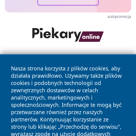
autopromocja
Nasza strona korzysta z plików cookies, aby
działała prawidłowo. Używamy także plików
cookies i podobnych technologii od
zewnętrznych dostawców w celach
Copyright © 2026 leszczynski24.pl Wszystkie prawa
analitycznych, marketingowych i
zastrzeżone.
społecznościowych. Informacje te mogą być
przetwarzane również przez naszych
partnerów. Kontynuując korzystanie ze
Polityka
Polityka
News
Autorzy
strony lub klikając „Przechodzę do serwisu",
Prywatności
Cookies
wyrażasz zgodę na użycie dodatkowych