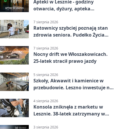
Apteki w Lesznie - godziny
otwarcia, dyżury, apteka
całodobowa
7 sierpnia 2026
Ratownicy szybciej poznają stan
zdrowia seniora. Pudełko Życia
trafi do Leszna
7 sierpnia 2026
Nocny drift we Włoszakowicach.
25-latek stracił prawo jazdy
5 sierpnia 2026
Szkoły, Akwawit i kamienice w
przebudowie. Leszno inwestuje na
lata
4 sierpnia 2026
Konsola zniknęła z marketu w
Lesznie. 38-latek zatrzymany w
domu
3 sierpnia 2026