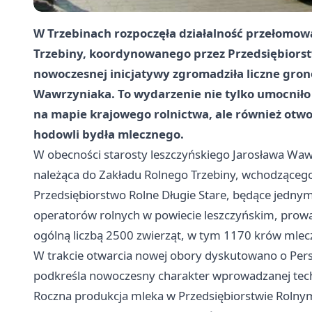
W Trzebinach rozpoczęła działalność przełomow
Trzebiny, koordynowanego przez Przedsiębiorstw
nowoczesnej inicjatywy zgromadziła liczne grono
Wawrzyniaka. To wydarzenie nie tylko umocniło 
na mapie krajowego rolnictwa, ale również otw
hodowli bydła mlecznego.
W obecności starosty leszczyńskiego Jarosława Waw
należąca do Zakładu Rolnego Trzebiny, wchodzącego
Przedsiębiorstwo Rolne Długie Stare, będące jednym
operatorów rolnych w powiecie leszczyńskim, prowa
ogólną liczbą 2500 zwierząt, w tym 1170 krów mlec
W trakcie otwarcia nowej obory dyskutowano o Pe
podkreśla nowoczesny charakter wprowadzanej techn
Roczna produkcja mleka w Przedsiębiorstwie Rolnym 