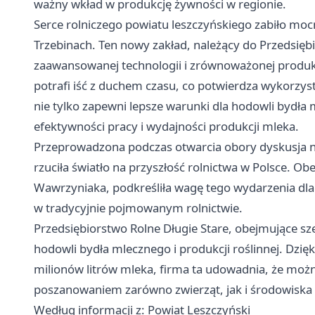
ważny wkład w produkcję żywności w regionie.
Serce rolniczego powiatu leszczyńskiego zabiło mocn
Trzebinach. Ten nowy zakład, należący do Przedsiębi
zaawansowanej technologii i zrównoważonej produkcj
potrafi iść z duchem czasu, co potwierdza wykorzyst
nie tylko zapewni lepsze warunki dla hodowli bydła 
efektywności pracy i wydajności produkcji mleka.
Przeprowadzona podczas otwarcia obory dyskusja 
rzuciła światło na przyszłość rolnictwa w Polsce. Ob
Wawrzyniaka, podkreśliła wagę tego wydarzenia dla 
w tradycyjnie pojmowanym rolnictwie.
Przedsiębiorstwo Rolne Długie Stare, obejmujące s
hodowli bydła mlecznego i produkcji roślinnej. Dzięk
milionów litrów mleka, firma ta udowadnia, że można
poszanowaniem zarówno zwierząt, jak i środowiska
Według informacji z: Powiat Leszczyński