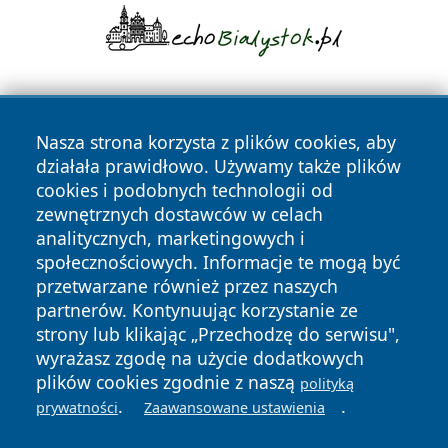
Nasza strona korzysta z plików cookies, aby
działała prawidłowo. Używamy także plików
cookies i podobnych technologii od
zewnętrznych dostawców w celach
Copyright © 2026 leszczynski24.pl Wszystkie prawa
analitycznych, marketingowych i
zastrzeżone.
społecznościowych. Informacje te mogą być
przetwarzane również przez naszych
partnerów. Kontynuując korzystanie ze
Polityka
Polityka
News
Autorzy
strony lub klikając „Przechodzę do serwisu",
Prywatności
Cookies
wyrażasz zgodę na użycie dodatkowych
plików cookies zgodnie z naszą
polityką
.
.
prywatności
Zaawansowane ustawienia