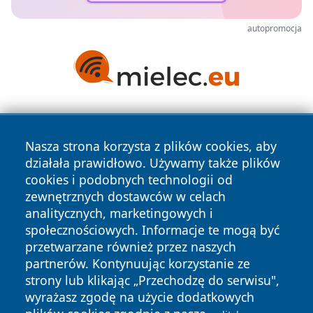
autopromocja
Nasza strona korzysta z plików cookies, aby
działała prawidłowo. Używamy także plików
cookies i podobnych technologii od
zewnętrznych dostawców w celach
Copyright © 2026 leszczynski24.pl Wszystkie prawa
analitycznych, marketingowych i
zastrzeżone.
społecznościowych. Informacje te mogą być
przetwarzane również przez naszych
partnerów. Kontynuując korzystanie ze
Polityka
Polityka
News
Autorzy
strony lub klikając „Przechodzę do serwisu",
Prywatności
Cookies
wyrażasz zgodę na użycie dodatkowych