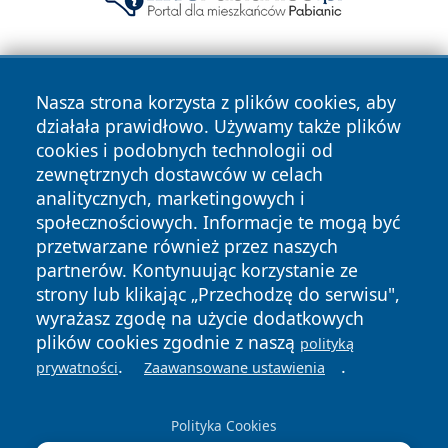
Nasza strona korzysta z plików cookies, aby
działała prawidłowo. Używamy także plików
cookies i podobnych technologii od
zewnętrznych dostawców w celach
Copyright © 2026 leszczynski24.pl Wszystkie prawa
analitycznych, marketingowych i
zastrzeżone.
społecznościowych. Informacje te mogą być
przetwarzane również przez naszych
partnerów. Kontynuując korzystanie ze
Polityka
Polityka
News
Autorzy
strony lub klikając „Przechodzę do serwisu",
Prywatności
Cookies
wyrażasz zgodę na użycie dodatkowych
plików cookies zgodnie z naszą
polityką
.
.
prywatności
Zaawansowane ustawienia
Polityka Cookies