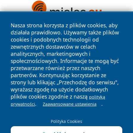
Nasza strona korzysta z plików cookies, aby
działała prawidłowo. Używamy także plików
cookies i podobnych technologii od
zewnętrznych dostawców w celach
analitycznych, marketingowych i
społecznościowych. Informacje te mogą być
Copyright © 2026 leszczynski24.pl Wszystkie prawa
przetwarzane również przez naszych
zastrzeżone.
partnerów. Kontynuując korzystanie ze
strony lub klikając „Przechodzę do serwisu",
wyrażasz zgodę na użycie dodatkowych
Polityka
Polityka
News
Autorzy
plików cookies zgodnie z naszą
polityką
Prywatności
Cookies
.
.
prywatności
Zaawansowane ustawienia
Polityka Cookies