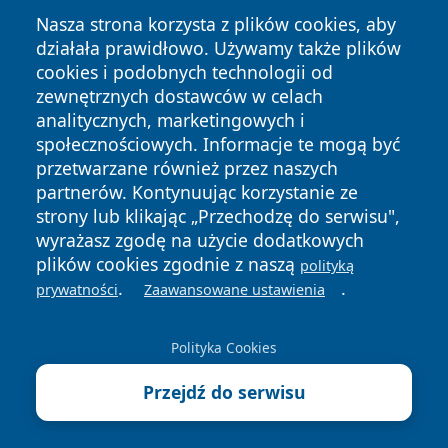
Nasza strona korzysta z plików cookies, aby
działała prawidłowo. Używamy także plików
cookies i podobnych technologii od
zewnętrznych dostawców w celach
Copyright © 2026 leszczynski24.pl Wszystkie prawa
analitycznych, marketingowych i
zastrzeżone.
społecznościowych. Informacje te mogą być
przetwarzane również przez naszych
partnerów. Kontynuując korzystanie ze
Polityka
Polityka
News
Autorzy
strony lub klikając „Przechodzę do serwisu",
Prywatności
Cookies
wyrażasz zgodę na użycie dodatkowych
plików cookies zgodnie z naszą
polityką
.
.
prywatności
Zaawansowane ustawienia
Polityka Cookies
Przejdź do serwisu