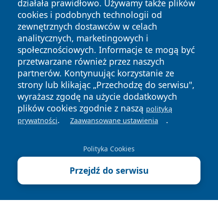
działała prawidłowo. Używamy także plików
cookies i podobnych technologii od
zewnętrznych dostawców w celach
analitycznych, marketingowych i
Copyright © 2026 leszczynski24.pl Wszystkie prawa
społecznościowych. Informacje te mogą być
zastrzeżone.
przetwarzane również przez naszych
partnerów. Kontynuując korzystanie ze
strony lub klikając „Przechodzę do serwisu",
Polityka
Polityka
wyrażasz zgodę na użycie dodatkowych
News
Autorzy
Prywatności
Cookies
plików cookies zgodnie z naszą
polityką
.
.
prywatności
Zaawansowane ustawienia
Polityka Cookies
Przejdź do serwisu