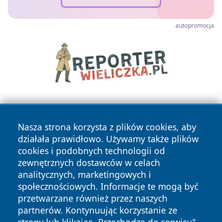
autopromocja
Nasza strona korzysta z plików cookies, aby
działała prawidłowo. Używamy także plików
cookies i podobnych technologii od
zewnętrznych dostawców w celach
Copyright © 2026 leszczynski24.pl Wszystkie prawa
analitycznych, marketingowych i
zastrzeżone.
społecznościowych. Informacje te mogą być
przetwarzane również przez naszych
partnerów. Kontynuując korzystanie ze
Polityka
Polityka
News
Autorzy