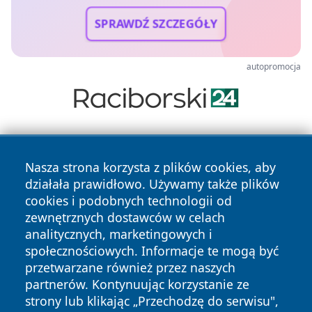
SPRAWDŹ SZCZEGÓŁY
autopromocja
Nasza strona korzysta z plików cookies, aby
działała prawidłowo. Używamy także plików
cookies i podobnych technologii od
zewnętrznych dostawców w celach
Copyright © 2026 leszczynski24.pl Wszystkie prawa
analitycznych, marketingowych i
zastrzeżone.
społecznościowych. Informacje te mogą być
przetwarzane również przez naszych
partnerów. Kontynuując korzystanie ze
Polityka
Polityka
News
Autorzy
strony lub klikając „Przechodzę do serwisu",
Prywatności
Cookies