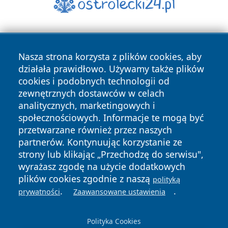
Nasza strona korzysta z plików cookies, aby
działała prawidłowo. Używamy także plików
cookies i podobnych technologii od
zewnętrznych dostawców w celach
Copyright © 2026 leszczynski24.pl Wszystkie prawa
analitycznych, marketingowych i
zastrzeżone.
społecznościowych. Informacje te mogą być
przetwarzane również przez naszych
partnerów. Kontynuując korzystanie ze
Polityka
Polityka
News
Autorzy
strony lub klikając „Przechodzę do serwisu",
Prywatności
Cookies
wyrażasz zgodę na użycie dodatkowych
plików cookies zgodnie z naszą
polityką
.
.
prywatności
Zaawansowane ustawienia
Polityka Cookies