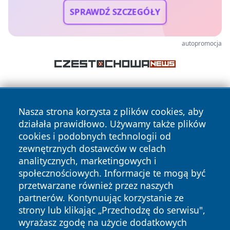
SPRAWDŹ SZCZEGÓŁY
autopromocja
Nasza strona korzysta z plików cookies, aby
działała prawidłowo. Używamy także plików
cookies i podobnych technologii od
zewnętrznych dostawców w celach
Copyright © 2026 leszczynski24.pl Wszystkie prawa
analitycznych, marketingowych i
zastrzeżone.
społecznościowych. Informacje te mogą być
przetwarzane również przez naszych
partnerów. Kontynuując korzystanie ze
Polityka
Polityka
News
Autorzy
strony lub klikając „Przechodzę do serwisu",
Prywatności
Cookies
wyrażasz zgodę na użycie dodatkowych