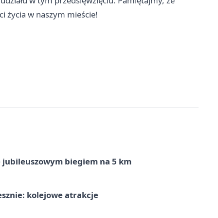
działu w tym przedsięwzięciu. Pamiętajmy, że
ci życia w naszym mieście!
ę jubileuszowym biegiem na 5 km
sznie: kolejowe atrakcje