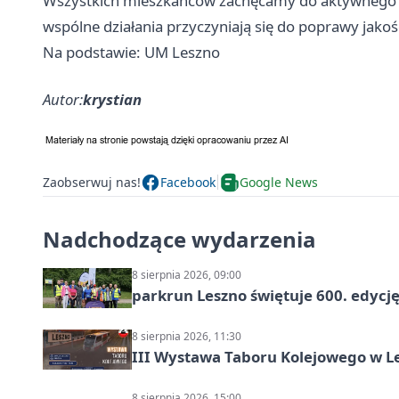
Wszystkich mieszkańców zachęcamy do aktywnego u
wspólne działania przyczyniają się do poprawy jakoś
Na podstawie: UM Leszno
Autor:
krystian
Zaobserwuj nas!
Facebook
Google News
Nadchodzące wydarzenia
8 sierpnia 2026, 09:00
parkrun Leszno świętuje 600. edycj
8 sierpnia 2026, 11:30
III Wystawa Taboru Kolejowego w Le
8 sierpnia 2026, 15:00