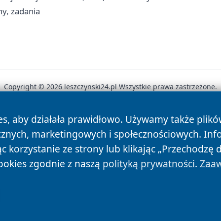
ny, zadania
Copyright © 2026 leszczynski24.pl Wszystkie prawa zastrzeżone.
es, aby działała prawidłowo. Używamy także plik
News
Autorzy
Polityka Prywatności
Polityka Cookie
cznych, marketingowych i społecznościowych. Inf
 korzystanie ze strony lub klikając „Przechodzę 
ookies zgodnie z naszą
polityką prywatności
.
Zaaw