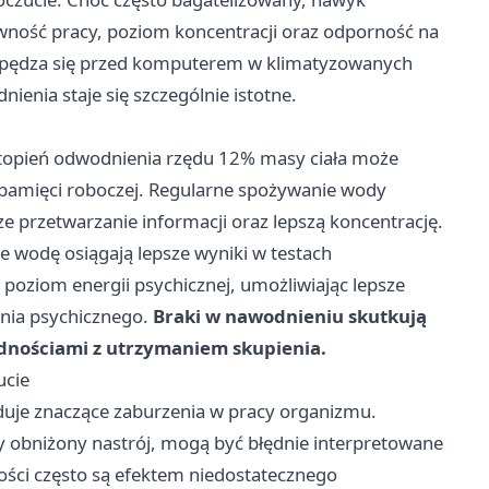
wność pracy, poziom koncentracji oraz odporność na
 spędza się przed komputerem w klimatyzowanych
nia staje się szczególnie istotne.
 stopień odwodnienia rzędu 12% masy ciała może
 pamięci roboczej. Regularne spożywanie wody
e przetwarzanie informacji oraz lepszą koncentrację.
e wodę osiągają lepsze wyniki w testach
poziom energii psychicznej, umożliwiając lepsze
enia psychicznego.
Braki w nawodnieniu skutkują
udnościami z utrzymaniem skupienia.
ucie
uje znaczące zaburzenia w pracy organizmu.
zy obniżony nastrój, mogą być błędnie interpretowane
ości często są efektem niedostatecznego