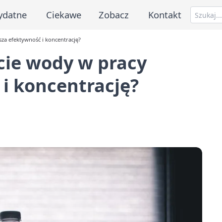
ydatne
Ciekawe
Zobacz
Kontakt
za efektywność i koncentrację?
cie wody w pracy
i koncentrację?