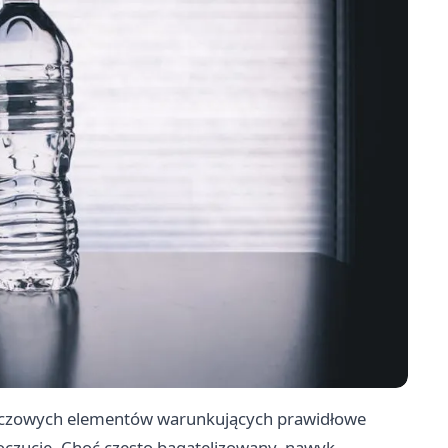
luczowych elementów warunkujących prawidłowe
czucie. Choć często bagatelizowany, nawyk