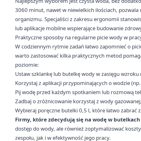
Najlepszym wyborem jest czysta woda, bez dodatków
3060 minut, nawet w niewielkich ilościach, pozwala
organizmu. Specjaliści z zakresu ergonomii stanowi
lub aplikacje mobilne wspierające budowanie zdro
Praktyczne sposoby na regularne picie wody w prac
W codziennym rytmie zadań łatwo zapomnieć o piciu 
warto zastosować kilka praktycznych metod pomag
poziomie:
Ustaw szklankę lub butelkę wody w zasięgu wzroku
Korzystaj z aplikacji przypominających o wodzie (np
Pij wodę przed każdym spotkaniem lub rozmową tel
Zadbaj o zróżnicowanie korzystaj z wody gazowanej
Wybieraj poręczne butelki 0,5 l, które łatwo zabrać 
Firmy, które zdecydują się na wodę w butelkac
dostęp do wody, ale również zoptymalizować koszty 
zespołu, jak i w efektywność jego pracy.