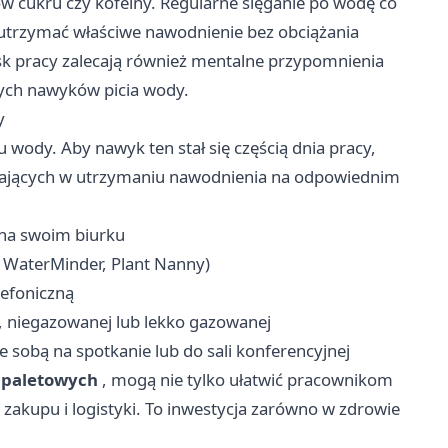
 cukru czy kofeiny. Regularne sięganie po wodę co
 utrzymać właściwe nawodnienie bez obciążania
sk pracy zalecają również mentalne przypomnienia
wych nawyków picia wody.
y
wody. Aby nawyk ten stał się częścią dnia pracy,
ających w utrzymaniu nawodnienia na odpowiednim
 na swoim biurku
. WaterMinder, Plant Nanny)
efoniczną
, niegazowanej lub lekko gazowanej
ze sobą na spotkanie lub do sali konferencyjnej
h paletowych
, mogą nie tylko ułatwić pracownikom
zakupu i logistyki. To inwestycja zarówno w zdrowie