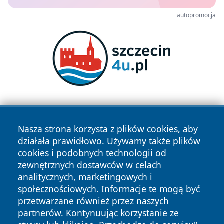
autopromocja
Nasza strona korzysta z plików cookies, aby
działała prawidłowo. Używamy także plików
cookies i podobnych technologii od
zewnętrznych dostawców w celach
Copyright © 2026 leszczynski24.pl Wszystkie prawa
analitycznych, marketingowych i
zastrzeżone.
społecznościowych. Informacje te mogą być
przetwarzane również przez naszych
partnerów. Kontynuując korzystanie ze
Polityka
Polityka
News
Autorzy