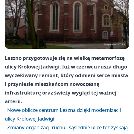
Leszno
przygotowuje się na wielką metamorfozę
ulicy Królowej Jadwigi. Już w czerwcu rusza długo
wyczekiwany remont, który odmieni serce miasta
i przyniesie mieszkańcom nowoczesną
infrastrukturę oraz świeży wygląd tej ważnej
arterii.
Nowe oblicze centrum Leszna dzięki modernizacji
ulicy Królowej Jadwigi
Zmiany organizacji ruchu i sąsiednie ulice też zyskają