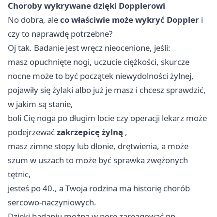
Choroby wykrywane dzięki Dopplerowi
No dobra, ale
co właściwie może wykryć Doppler
i
czy to naprawdę potrzebne?
Oj tak. Badanie jest wręcz nieocenione, jeśli:
masz opuchnięte nogi, uczucie ciężkości, skurcze
nocne może to być początek niewydolności żylnej,
pojawiły się żylaki albo już je masz i chcesz sprawdzić,
w jakim są stanie,
boli Cię noga po długim locie czy operacji lekarz może
podejrzewać
zakrzepicę żylną
,
masz zimne stopy lub dłonie, drętwienia, a może
szum w uszach to może być sprawka zwężonych
tętnic,
jesteś po 40., a Twoja rodzina ma historię chorób
sercowo-naczyniowych.
Dzięki badaniu można w porę zareagować np.