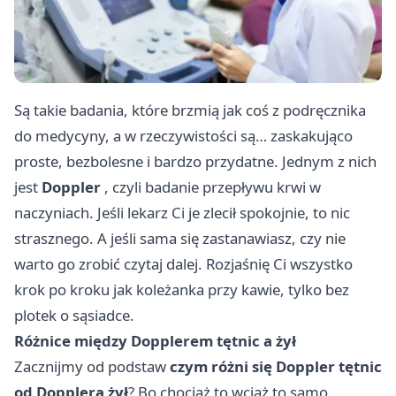
Są takie badania, które brzmią jak coś z podręcznika
do medycyny, a w rzeczywistości są… zaskakująco
proste, bezbolesne i bardzo przydatne. Jednym z nich
jest
Doppler
, czyli badanie przepływu krwi w
naczyniach. Jeśli lekarz Ci je zlecił spokojnie, to nic
strasznego. A jeśli sama się zastanawiasz, czy nie
warto go zrobić czytaj dalej. Rozjaśnię Ci wszystko
krok po kroku jak koleżanka przy kawie, tylko bez
plotek o sąsiadce.
Różnice między Dopplerem tętnic a żył
Zacznijmy od podstaw
czym różni się Doppler tętnic
od Dopplera żył
? Bo chociaż to wciąż to samo