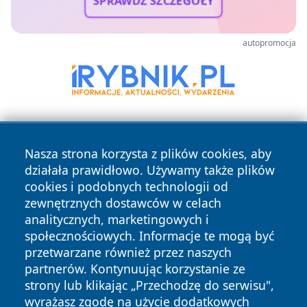
SPRAWDŹ SZCZEGÓŁY
autopromocja
Nasza strona korzysta z plików cookies, aby
działała prawidłowo. Używamy także plików
cookies i podobnych technologii od
zewnętrznych dostawców w celach
Copyright © 2026 leszczynski24.pl Wszystkie prawa
analitycznych, marketingowych i
zastrzeżone.
społecznościowych. Informacje te mogą być
przetwarzane również przez naszych
partnerów. Kontynuując korzystanie ze
Polityka
Polityka
News
Autorzy
strony lub klikając „Przechodzę do serwisu",
Prywatności
Cookies
wyrażasz zgodę na użycie dodatkowych