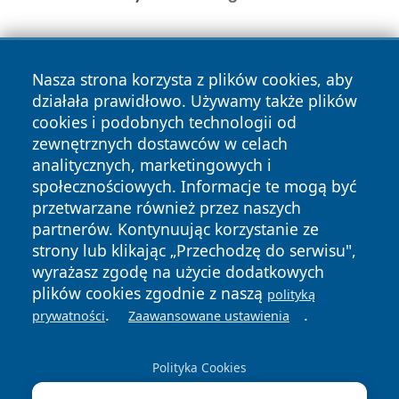
Nasza strona korzysta z plików cookies, aby
działała prawidłowo. Używamy także plików
cookies i podobnych technologii od
zewnętrznych dostawców w celach
Copyright © 2026 leszczynski24.pl Wszystkie prawa
analitycznych, marketingowych i
zastrzeżone.
społecznościowych. Informacje te mogą być
przetwarzane również przez naszych
partnerów. Kontynuując korzystanie ze
Polityka
Polityka
News
Autorzy
strony lub klikając „Przechodzę do serwisu",
Prywatności
Cookies
wyrażasz zgodę na użycie dodatkowych
plików cookies zgodnie z naszą
polityką
.
.
prywatności
Zaawansowane ustawienia
Polityka Cookies